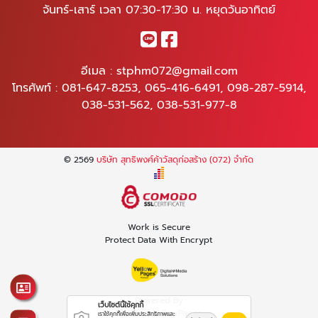
จันทร์-เสาร์ เวลา 07:30-17:30 น. หยุดวันอาทิตย์
อีเมล :
stphm072@gmail.com
โทรศัพท์ :
081-647-8253
,
065-416-6491
,
098-287-5914
,
038-531-562
,
038-531-977-8
© 2569
บริษัท สุทธิพงศ์ค้าวัสดุก่อสร้าง (072) จำกัด
Work is Secure
Protect Data With Encrypt
Powered By
เว็บไซต์นี้ใช้คุกกี้
Thailand YellowPages
เราใช้คุกกี้เพื่อเพิ่มประสิทธิภาพและ